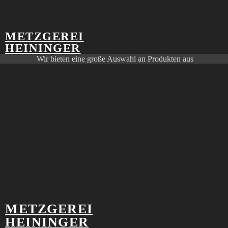
SORTIMENT
METZGEREI
HEININGER
Wir bieten eine große Auswahl an Produkten aus
eigener Herstellung an, kombiniert mit Waren
ausgesuchter und geprüfter Zulieferer.
Produktliste
Zum Vorbestellen, Abholen oder Liefern.
MITTAGSTISCH
METZGEREI
Samstag, 08.08.2026
HEININGER