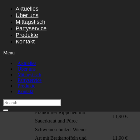
Pfefferrahmgulasch mit
Aktuelles
geschrotetem Pfeffer und
12,90 €
Über uns
Spätzle
Mittagstisch
Vegetarisch: Mediterrane
Partyservice
10,90 €
Produkte
Gemüselasagne
Kontakt
Grillhaxe in deftiger
11,00 €
Menu
Bratensoße mit Sauerkraut
Schweizer Wurstsalat mit
Aktuelles
9,50 €
Über uns
Bratkartoffeln
Mittagstisch
Weißwürstchen mit
Partyservice
Produkte
hausgemachten
9,50 €
Kontakt
Kartoffelsalat und
Laugenbrezel
Frankfurter Rippchen mit
11,90 €
Sauerkraut und Püree
Schweineschnitzel Wiener
Art mit Bratkartoffeln und
11,90 €