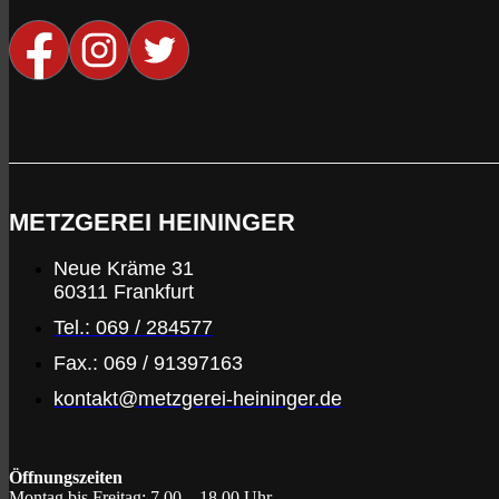
METZGEREI HEININGER
Neue Kräme 31
60311 Frankfurt
Tel.: 069 / 284577
Fax.: 069 / 91397163
kontakt@metzgerei-heininger.de
Öffnungszeiten
Montag bis Freitag:
7.00 – 18.00 Uhr