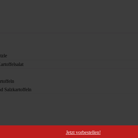
tzle
rtoffelsalat
rtoffeln
d Salzkartoffeln
Jetzt vorbestellen!