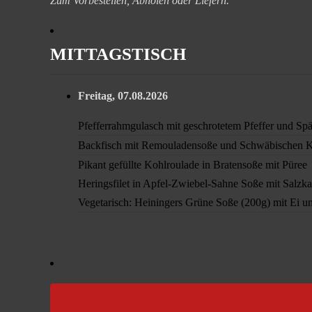
Zum Vorbestellen, Abholen oder Liefern.
MITTAGSTISCH
Freitag, 07.08.2026
Pfefferrahmgulasch mit geschrotetem Pfeffer und Spä
Backfisch mit Remouladensoße und Schwäbischen Ka
Pikant gefüllte Kohlroulade in Bratensoße mit Püree
Heringsfilet in Apfel-Zwiebel-Sahne Soße mit Salzka
Vegetarisch: Heiningers Grüne Soße (200g) mit Ei un