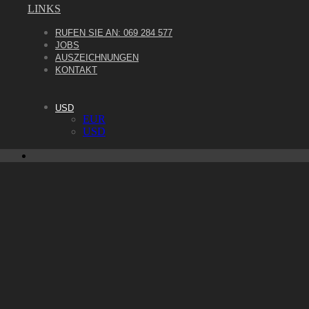
LINKS
RUFEN SIE AN: 069 284 577
JOBS
AUSZEICHNUNGEN
KONTAKT
USD
Federweißerfest auf dem Liebfrauenberg
EUR
USD
Home
Beiträge
Lifestyle
,
Aktuelles
,
Feste
Federweißerfest auf dem Liebfrauenberg