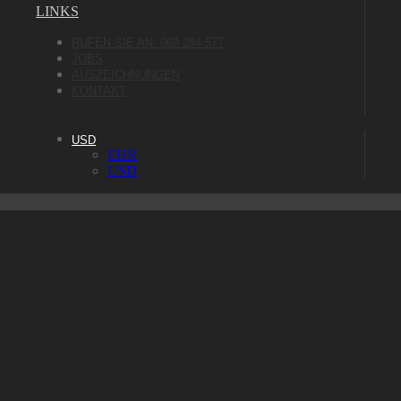
LINKS
RUFEN SIE AN: 069 284 577
JOBS
AUSZEICHNUNGEN
KONTAKT
USD
EUR
USD