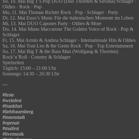
So, 10. Mai Big T’s Pop DUO (Duo Thorsten & Silvana) Schlager ·
Oldies · Rock · Pop
Mo, 11. Mai Thomas Richter Rock · Pop · Schlager · Party
Di, 12. Mai Enzo’s Music Für die italienischen Momente im Leben
Mi, 13. Mai DUO Capones Party · Oldies & More
Do, 14. Mai Mimo Maccarone The Golden Voice of Rock · Pop &
Schlager
Fr, 15. Mai Armin & Andrea Schlager · Internationale Hits & Oldies
Sa, 16. Mai Toni Leo & the Gents Rock · Pop · Top Entertainment
So, 17. Mai Big T & the Bass Man (Wolfgang & Thorsten)
Rock’n’Roll · Country & Schlager
Spielzeiten
Täglich: 15:00 – 21:00 Uhr
Sonntags: 14:30 – 20:30 Uhr
—
#feste
#weinfest
#frankfurt
#liebfrauenberg
#innenstadt
#openair
#maifest
#livemusik