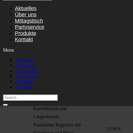
Samstag, 08.08.2026
Aktuelles
Über uns
Pfefferrahmgulasch mit
Mittagstisch
Partyservice
geschrotetem Pfeffer und
12,90 €
Produkte
Spätzle
Kontakt
Vegetarisch: Mediterrane
10,90 €
Menu
Gemüselasagne
Aktuelles
Grillhaxe in deftiger
11,00 €
Über uns
Bratensoße mit Sauerkraut
Mittagstisch
Partyservice
Schweizer Wurstsalat mit
9,50 €
Produkte
Bratkartoffeln
Kontakt
Weißwürstchen mit
hausgemachten
9,50 €
Kartoffelsalat und
Laugenbrezel
Frankfurter Rippchen mit
11,90 €
Sauerkraut und Püree