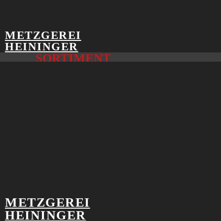
METZGEREI
HEININGER
SORTIMENT
Wir bieten eine große Auswahl an Produkten aus
eigener Herstellung an, kombiniert mit Waren
ausgesuchter und geprüfter Zulieferer.
Produktliste
Zum Vorbestellen, Abholen oder Liefern.
METZGEREI
MITTAGSTISCH
HEININGER