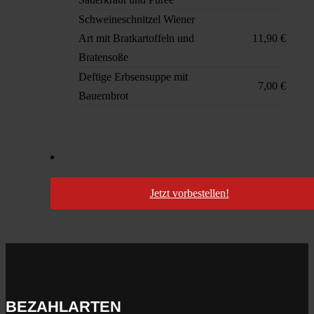
Schweineschnitzel Wiener
Art mit Bratkartoffeln und
11,90 €
Bratensoße
Deftige Erbsensuppe mit
7,00 €
Bauernbrot
Jetzt vorbestellen!
BEZAHLARTEN