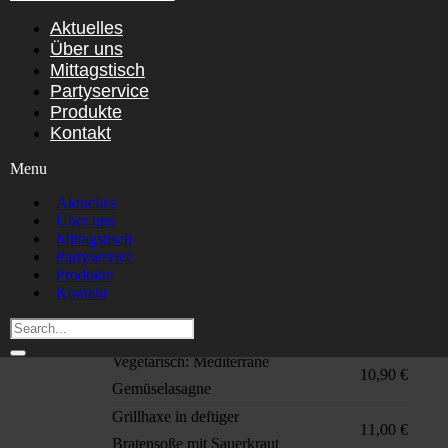
Aktuelles
Produktliste
Über uns
Mittagstisch
Partyservice
Zum Vorbestellen, Abholen oder Liefern.
Produkte
Kontakt
Menu
MITTAGSTISCH
Aktuelles
Über uns
Samstag, 08.08.2026
Mittagstisch
Partyservice
Produkte
Pfefferrahmgulasch mit
Kontakt
geschrotetem Pfeffer und
12,90 €
Spätzle
Vegetarisch: Mediterrane
10,90 €
Gemüselasagne
Grillhaxe in deftiger
11,00 €
Bratensoße mit Sauerkraut