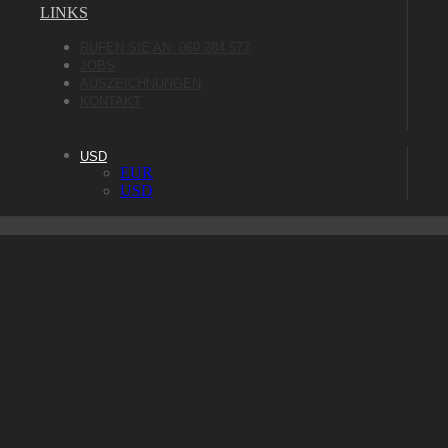
LINKS
RUFEN SIE AN: 069 284 577
JOBS
AUSZEICHNUNGEN
KONTAKT
USD
EUR
USD
Wir bedanken uns bei Omar J.R. Cardoso für das tolle
Bild.